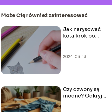
Może Cię również zainteresować
Jak narysować
kota krok po
kroku?
2024-03-13
Czy dzwony są
modne? Odkryj
najnowsze trendy
w modzie!