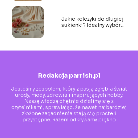
okularnicy
Jakie kolczyki do długiej
sukienki? Idealny wybór
na każdą okazję
Redakcja parrish.pl
Jesteśmy zespołem, który z pasją zgłębia świat
urody, mody, zdrowia i inspirujących hobby.
Naszą wiedzą chętnie dzielimy się z
czytelnikami, sprawiając, że nawet najbardziej
złożone zagadnienia stają się proste i
przystępne. Razem odkrywamy piękno
codzienności!