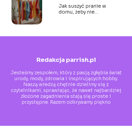
Jak suszyć pranie w
domu, żeby nie
śmierdziało? Sprawdzone
metody
Redakcja parrish.pl
Jesteśmy zespołem, który z pasją zgłębia świat
urody, mody, zdrowia i inspirujących hobby.
Naszą wiedzą chętnie dzielimy się z
czytelnikami, sprawiając, że nawet najbardziej
złożone zagadnienia stają się proste i
przystępne. Razem odkrywamy piękno
codzienności!