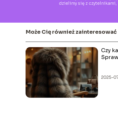
dzielimy się z czytelnikami
Może Cię również zainteresować
Czy k
Spraw
trendy
2025-07