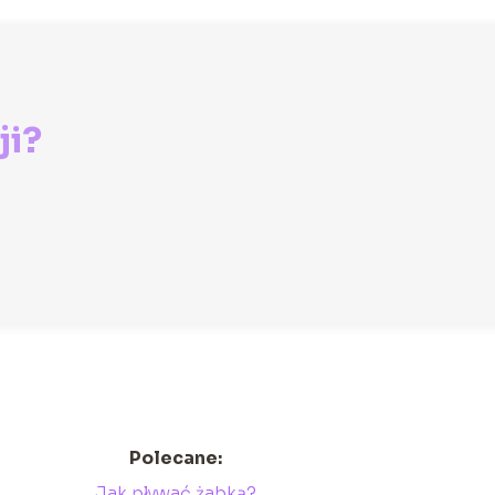
ji?
Polecane:
Jak pływać żabką?