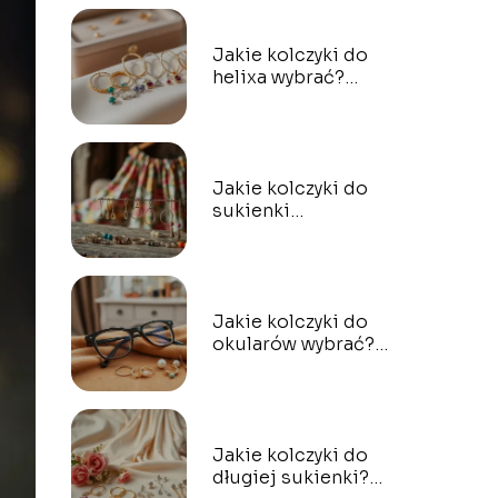
Jakie kolczyki do
helixa wybrać?
Przewodnik po
stylach i
materiałach
Jakie kolczyki do
sukienki
hiszpanki? Oto
najlepsze
propozycje!
Jakie kolczyki do
okularów wybrać?
Poradnik dla każdej
okularnicy
Jakie kolczyki do
długiej sukienki?