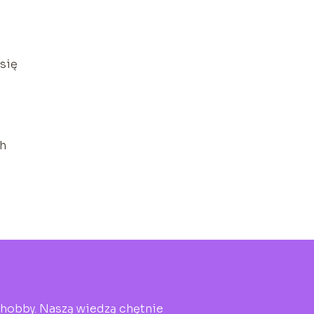
 się
ch
h hobby. Naszą wiedzą chętnie