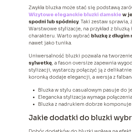
Zwykła bluzka może stać się podstawą zarówn
Wizytowe eleganckie bluzki damskie
w je
spodni lub spódnicy
. Taki zestaw sprawia, 
Warstwowe stylizacje, na przykład z bluzk
charakteru. Warto wybrać
bluzkę z długim
nawet jako tunika.
Uniwersalność bluzki pozwala na tworzenie
sylwetkę
, a fason oversize zapewnia wygo
stylizacji, wystarczy połączyć ją z delikat
koronką dodaje elegancji, a wersja z falban
Bluzka w stylu casualowym pasuje do j
Elegancka stylizacja wymaga połączeni
Bluzka z nadrukiem dobrze komponuje s
Jakie dodatki do bluzki wyb
Dobór dodatków do bluzki wpływa na efekt 