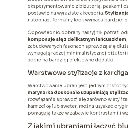
eksperymentowanie z biżuterią, paskami cz
postawić na wyraziste akcesoria.
Stylizacj
natomiast formalny look wymaga bardziej 
Odpowiednio dobrany naszyjnik potrafi od
komponuje się z delikatnym łańcuszkiem
zabudowanych fasonach sprawdzą się dłuższ
wymagają raczej minimalistycznej biżuteri
sobie na bardziej efektowne dodatki.
Warstwowe stylizacje z kardig
Warstwowanie ubrań jest jednym z istotn
marynarka doskonale uzupełniają stylizac
rozwiązanie sprawdzi się zarówno w styliza
kamizelkę lub sweter, można uzyskać orygi
pomagają także w zabawie kontrastami i w
Z jakimi ubraniami łączyć bl