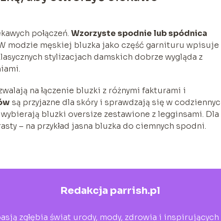
ekawych połączeń.
Wzorzyste spodnie lub spódnica
 W modzie męskiej bluzka jako część garnituru wpisuje
klasycznych stylizacjach damskich dobrze wygląda z
iami.
alają na łączenie bluzki z różnymi fakturami i
łów
są przyjazne dla skóry i sprawdzają się w codzienny
wybierają bluzki oversize zestawione z legginsami. Dla
asty – na przykład jasna bluzka do ciemnych spodni.
Redakcja parrish.pl
asją zgłębia świat urody, mody, zdrowia i inspirującyc