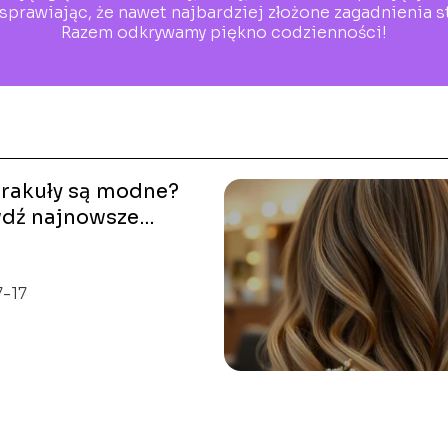
, sprawiając, że nawet najbardziej złożone zagadnienia st
Razem odkrywamy piękno codzienności!
arakuły są modne?
dź najnowsze
!
-17