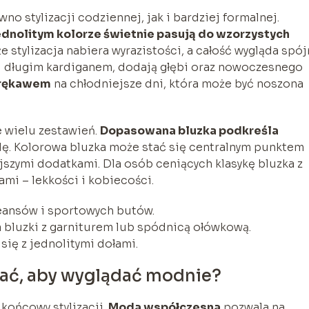
o stylizacji codziennej, jak i bardziej formalnej.
dnolitym kolorze świetnie pasują do wzorzystych
że stylizacja nabiera wyrazistości, a całość wygląda spój
ą i długim kardiganem, dodają głębi oraz nowoczesnego
 rękawem
na chłodniejsze dni, która może być noszona
 wielu zestawień.
Dopasowana bluzka podkreśla
dę. Kolorowa bluzka może stać się centralnym punktem
niejszymi dodatkami. Dla osób ceniących klasykę bluzka z
ami – lekkości i kobiecości.
eansów i sportowych butów.
a bluzki z garniturem lub spódnicą ołówkową.
ię z jednolitymi dołami.
rać, aby wyglądać modnie?
końcowy stylizacji.
Moda współczesna
pozwala na