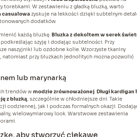
y torebkami. W zestawieniu z gładką bluzką, warto
a casualowa
zyskuje na lekkości dzięki subtelnym deta
stonowanych dodatków.
mienić każdą bluzkę.
Bluzka z dekoltem w serek świet
, podkreślając szyję i dodając subtelności. Przy
e naszyjniki lub ozdobne kolie. Wzorzyste tkaniny
i, natomiast przy bluzkach jednolitych można pozwolić
anem lub marynarką
ych trendów w
modzie zrównoważonej
.
Długi kardigan 
ję z bluzką
, szczególnie w chłodniejsze dni. Takie
cji codziennej, jak i podczas formalnych okazji. Dodają
nalny, wielowymiarowy look. Warstwowe zestawienia
zorami.
uzkę, aby stworzyć ciekawe