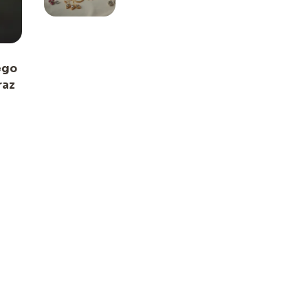
Idealny wybór na
każdą okazję
ego
raz