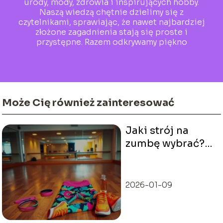
urody, mody, zdrowia i inspirujących hobby.
Naszą wiedzą chętnie dzielimy się z
czytelnikami, sprawiając, że nawet najbardziej
złożone zagadnienia stają się proste i
przystępne. Razem odkrywamy piękno
codzienności!
Może Cię również zainteresować
Jaki strój na
zumbę wybrać?
Porady i
inspiracje
2026-01-09