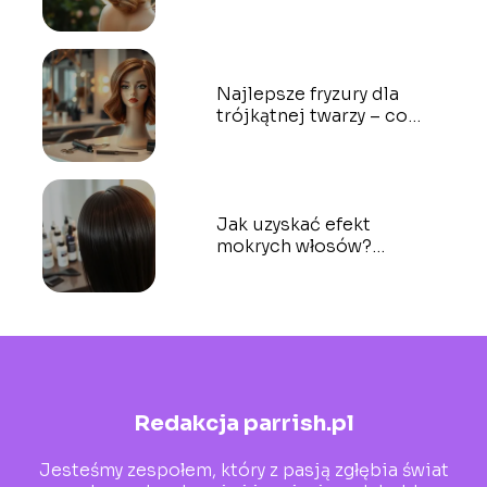
idealną?
Najlepsze fryzury dla
trójkątnej twarzy – co
wybrać, a czego unikać?
Jak uzyskać efekt
mokrych włosów?
Przewodnik po stylizacji
Redakcja parrish.pl
Jesteśmy zespołem, który z pasją zgłębia świat