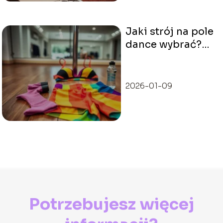
Jaki strój na pole
dance wybrać?
Praktyczne
wskazówki i
porady
2026-01-09
Potrzebujesz więcej