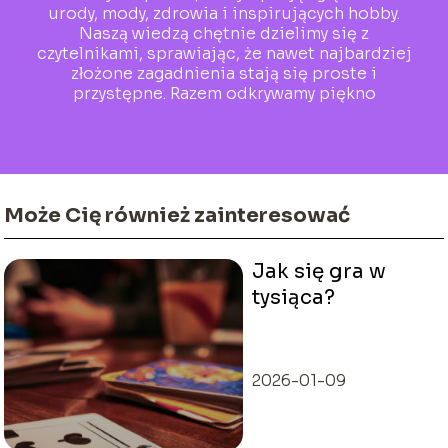
urody, mody, zdrowia i inspirujących hobby.
Naszą wiedzą chętnie dzielimy się z
czytelnikami, sprawiając, że nawet najbardziej
złożone zagadnienia stają się proste i
przystępne. Razem odkrywamy piękno
codzienności!
Może Cię również zainteresować
Jak się gra w
tysiąca?
2026-01-09