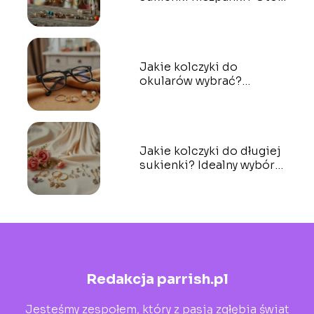
najlepsze propozycje!
Jakie kolczyki do
okularów wybrać?
Poradnik dla każdej
okularnicy
Jakie kolczyki do długiej
sukienki? Idealny wybór
na każdą okazję
Redakcja parrish.pl
Jesteśmy zespołem, który z pasją zgłębia świat